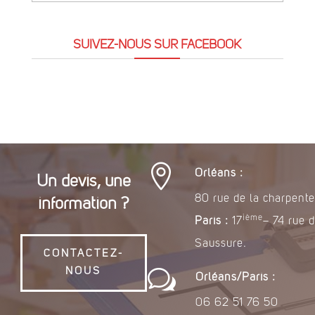
tous
nos
SUIVEZ-NOUS SUR FACEBOOK
articles

Orléans :
Un devis, une
80 rue de la charpente
information ?
ième
Paris :
17
– 74 rue 
Saussure.
CONTACTEZ-
w
NOUS
Orléans/Paris :
06 62 51 76 50