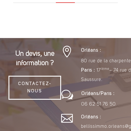
articles

Orléans :
Un devis, une
80 rue de la charpente
information ?
ième
Paris :
17
– 74 rue 
Saussure.
CONTACTEZ-
w
NOUS
Orléans/Paris :
06 62 51 76 50

Orléans :
bellissimmo.orleans@