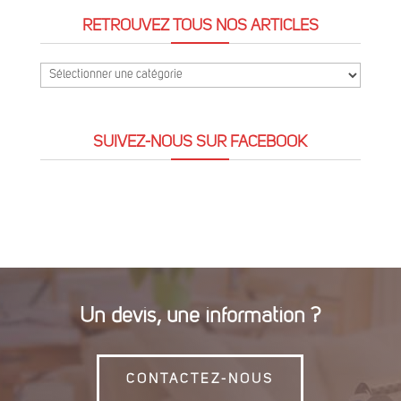
RETROUVEZ TOUS NOS ARTICLES
Retrouvez
tous
nos
SUIVEZ-NOUS SUR FACEBOOK
articles
Un devis, une information ?
CONTACTEZ-NOUS