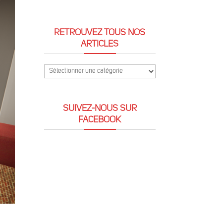
RETROUVEZ TOUS NOS
ARTICLES
Retrouvez
tous
nos
SUIVEZ-NOUS SUR
articles
FACEBOOK
t